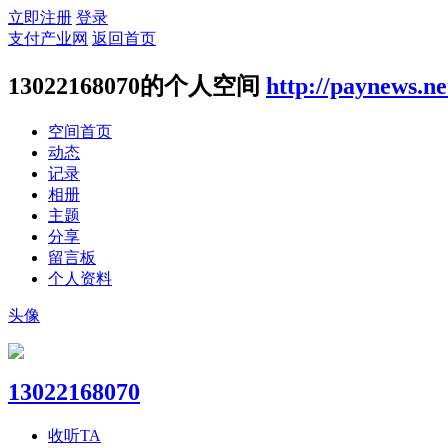
立即注册
登录
支付产业网
返回首页
13022168070的个人空间
http://paynews.n
空间首页
动态
记录
相册
主题
分享
留言板
个人资料
头像
13022168070
收听TA