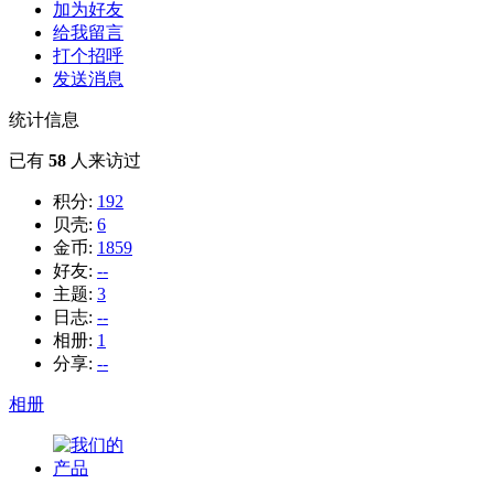
加为好友
给我留言
打个招呼
发送消息
统计信息
已有
58
人来访过
积分:
192
贝壳:
6
金币:
1859
好友:
--
主题:
3
日志:
--
相册:
1
分享:
--
相册