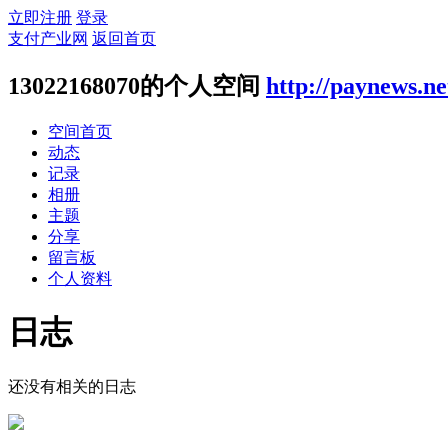
立即注册
登录
支付产业网
返回首页
13022168070的个人空间
http://paynews.n
空间首页
动态
记录
相册
主题
分享
留言板
个人资料
日志
还没有相关的日志