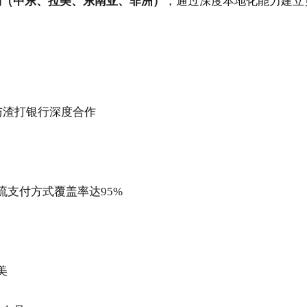
场（中东、拉美、东南亚、非洲）
，通过深度本地化能力建立
与渣打银行深度合作
流支付方式覆盖率达95%
美