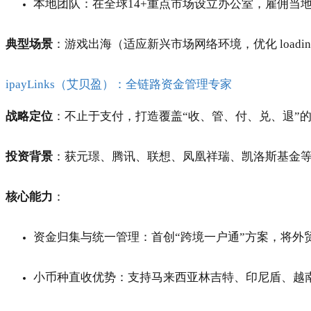
本地团队：在全球14+重点市场设立办公室，雇佣当
典型场景
：游戏出海（适应新兴市场网络环境，优化 loadi
ipayLinks（艾贝盈）：全链路资金管理专家
战略定位
：不止于支付，打造覆盖“收、管、付、兑、退”
投资背景
：获元璟、腾讯、联想、凤凰祥瑞、凯洛斯基金
核心能力
：
资金归集与统一管理：首创“跨境一户通”方案，将外
小币种直收优势：支持马来西亚林吉特、印尼盾、越