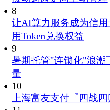
8
让AI算力服务成为信用
用Token兑换权益
9
暑期托管"连锁化"浪
量
10
上海富友支付『四战四