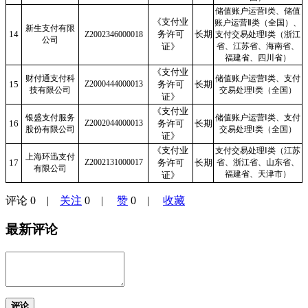
储值账户运营Ⅰ类、储值
《支付业
账户运营Ⅱ类（全国）、
新生支付有限
14
务许可
长期
Z2002346000018
支付交易处理Ⅰ类（浙江
公司
证》
省、江苏省、海南省、
福建省、四川省）
《支付业
财付通支付科
储值账户运营Ⅰ类、支付
15
Z2000444000013
务许可
长期
技有限公司
交易处理Ⅰ类（全国）
证》
《支付业
银盛支付服务
储值账户运营Ⅰ类、支付
16
Z2002044000013
务许可
长期
股份有限公司
交易处理Ⅰ类（全国）
证》
《支付业
支付交易处理Ⅰ类（江苏
上海环迅支付
17
Z2002131000017
务许可
长期
省、浙江省、山东省、
有限公司
福建省、天津市）
证》
评论
0
|
关注
0
|
赞
0
|
收藏
最新评论
评论