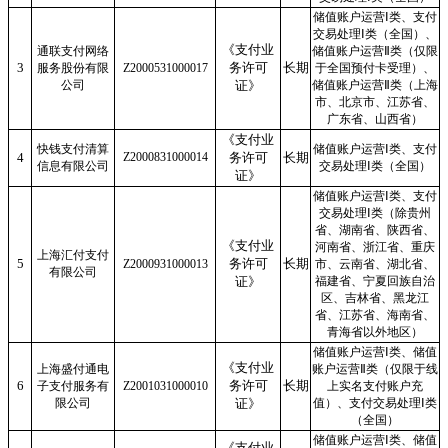
储值账户运营Ⅰ类、支付
交易处理Ⅰ类（全国）、
《支付业
通联支付网络
储值账户运营Ⅱ类（仅限
3
务许可
长期
服务股份有限
Z2000531000017
于全国预付卡受理）、
公司
证》
储值账户运营Ⅱ类（上海
市、北京市、江苏省、
广东省、山西省）
《支付业
快钱支付清算
储值账户运营Ⅰ类、支付
4
Z2000831000014
务许可
长期
信息有限公司
交易处理Ⅰ类（全国）
证》
储值账户运营Ⅰ类、支付
交易处理Ⅰ类（除贵州
省、湖南省、陕西省、
《支付业
河南省、浙江省、重庆
上海汇付支付
5
务许可
长期
Z2000931000013
市、云南省、湖北省、
有限公司
证》
福建省、宁夏回族自治
区、吉林省、黑龙江
省、江苏省、海南省、
青海省以外地区）
储值账户运营Ⅰ类、储值
《支付业
上海盛付通电
账户运营Ⅱ类（仅限于线
6
务许可
长期
子支付服务有
Z2001031000010
上实名支付账户充
限公司
证》
值）、支付交易处理Ⅰ类
（全国）
储值账户运营Ⅰ类、储值
《支付业