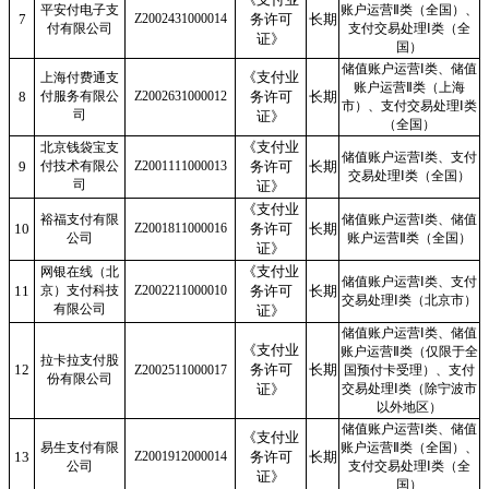
平安付电子支
账户运营Ⅱ类（全国）、
7
Z2002431000014
务许可
长期
付有限公司
支付交易处理Ⅰ类（全
证》
国）
储值账户运营Ⅰ类、储值
《支付业
上海付费通支
账户运营Ⅱ类（上海
8
付服务有限公
Z2002631000012
务许可
长期
市）、支付交易处理Ⅰ类
司
证》
（全国）
《支付业
北京钱袋宝支
储值账户运营Ⅰ类、支付
9
付技术有限公
Z2001111000013
务许可
长期
交易处理Ⅰ类（全国）
司
证》
《支付业
裕福支付有限
储值账户运营Ⅰ类、储值
10
Z2001811000016
务许可
长期
公司
账户运营Ⅱ类（全国）
证》
《支付业
网银在线（北
储值账户运营Ⅰ类、支付
11
京）支付科技
Z2002211000010
务许可
长期
交易处理Ⅰ类（北京市）
有限公司
证》
储值账户运营Ⅰ类、储值
《支付业
账户运营Ⅱ类（仅限于全
拉卡拉支付股
12
务许可
长期
Z2002511000017
国预付卡受理）、支付
份有限公司
证》
交易处理Ⅰ类（除宁波市
以外地区）
储值账户运营Ⅰ类、储值
《支付业
易生支付有限
账户运营Ⅱ类（全国）、
13
Z2001912000014
务许可
长期
公司
支付交易处理Ⅰ类（全
证》
国）