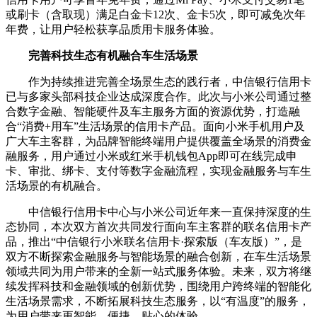
或刷卡（含取现）满足白金卡12次、金卡5次，即可减免次年
年费，让用户轻松获享品质用卡服务体验。
完善科技生态
有机融合车生活场景
作为持续推进完善全场景生态的践行者，中信银行信用卡
已与多家头部科技企业达成深度合作。此次与小米公司通过整
合数字金融、智能硬件及车主服务方面的资源优势，打造融
合“消费+用车”生活场景的信用卡产品。面向小米手机用户及
广大车主客群，为品牌智能终端用户提供覆盖全场景的消费金
融服务，用户通过小米或红米手机钱包App即可在线完成申
卡、审批、绑卡、支付等数字金融流程，实现金融服务与车生
活场景的有机融合。
中信银行信用卡中心与小米公司近年来一直保持深度的生
态协同，本次双方首次共同发行面向车主客群的联名信用卡产
品，推出“中信银行小米联名信用卡·探索版（车友版）”，是
双方不断探索金融服务与智能场景的融合创新，在车生活场景
领域共同为用户带来的全新一站式服务体验。未来，双方将继
续发挥科技和金融领域的创新优势，围绕用户跨终端的智能化
生活场景需求，不断拓展科技生态服务，以“有温度”的服务，
为用户带来更智能、便捷、贴心的体验。