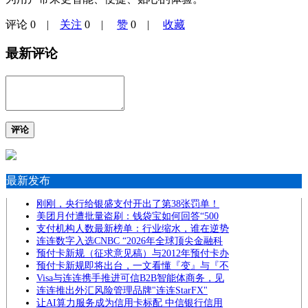
评论
0
|
关注
0
|
赞
0
|
收藏
最新评论
评论
最新发布
刚刚，央行给银盛支付开出了第38张罚单！
美团月付遭批量盗刷：钱袋宝如何回答“500
支付机构人数最新榜单：行业缩水，谁在逆势
连连数字入选CNBC “2026年全球顶尖金融科
预付卡新规（征求意见稿）与2012年预付卡办
预付卡新规即将出台，一文看懂『变』与『不
Visa与连连携手推进可信B2B智能体商务，见
连连推出外汇风险管理品牌"连连StarFX"
让AI算力服务成为信用卡标配 中信银行信用