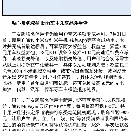
贴心服务权益 助力车主乐享品质生活
车友版联名信用卡为新用户带来多项专属福利。7月31日
前，新用户通过小米或红米手机-钱包App等平台成功申办卡
片并完成首刷达标后，可获享两大权益包：权益包一涵盖240
元用车权益券包、78元ETC设备立减券+100元高速通行费立减
券、喷漆损失补偿、以及轮胎损失补偿，用户可结合实际需求
从以上四项权益中任选其一，具体以活动规则为准；权益包二
包含100元小米商城立减券、或节假日自驾意外险、或网易云
音乐黑胶VIP年卡，用户可任选其一，具体以活动规则为准。
此外，新用户首年每月消费达标，还可兑换最高50元的充电、
加油、代驾、洗车、停车等车主权益抵扣礼券。
同时，车友版联名信用卡新用户还可享受限时3%返现权
益，通过Mi Pay或云闪付APP消费，每月最高可返100元。持
卡用户通过指定渠道消费可享受笔笔随机返现，最高可返9999
元，让用户在“食、住、行、娱、购”等各类消费场景和围绕车
生活的消费场景中均可持续获得优惠回馈。此外，车友版联名
信用卡用户可享首年免年费，通过Mi Pay、小米支付交易1笔