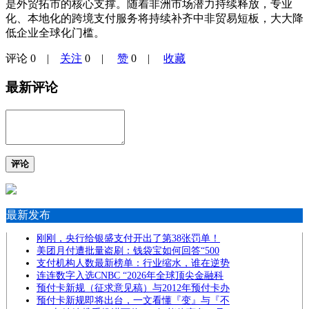
是外贸拓市的核心支撑。随着非洲市场潜力持续释放，专业
化、本地化的跨境支付服务将持续补齐中非贸易短板，大大降
低企业全球化门槛。
评论
0
|
关注
0
|
赞
0
|
收藏
最新评论
评论
最新发布
刚刚，央行给银盛支付开出了第38张罚单！
美团月付遭批量盗刷：钱袋宝如何回答“500
支付机构人数最新榜单：行业缩水，谁在逆势
连连数字入选CNBC “2026年全球顶尖金融科
预付卡新规（征求意见稿）与2012年预付卡办
预付卡新规即将出台，一文看懂『变』与『不