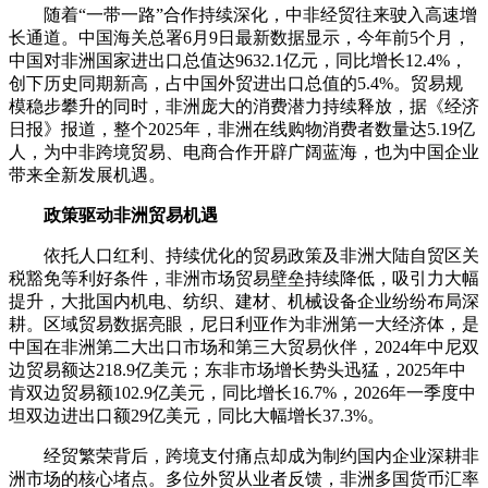
随着“一带一路”合作持续深化，中非经贸往来驶入高速增
长通道。中国海关总署6月9日最新数据显示，今年前5个月，
中国对非洲国家进出口总值达9632.1亿元，同比增长12.4%，
创下历史同期新高，占中国外贸进出口总值的5.4%。贸易规
模稳步攀升的同时，非洲庞大的消费潜力持续释放，据《经济
日报》报道，整个2025年，非洲在线购物消费者数量达5.19亿
人，为中非跨境贸易、电商合作开辟广阔蓝海，也为中国企业
带来全新发展机遇。
政策驱动非洲贸易机遇
依托人口红利、持续优化的贸易政策及非洲大陆自贸区关
税豁免等利好条件，非洲市场贸易壁垒持续降低，吸引力大幅
提升，大批国内机电、纺织、建材、机械设备企业纷纷布局深
耕。区域贸易数据亮眼，尼日利亚作为非洲第一大经济体，是
中国在非洲第二大出口市场和第三大贸易伙伴，2024年中尼双
边贸易额达218.9亿美元；东非市场增长势头迅猛，2025年中
肯双边贸易额102.9亿美元，同比增长16.7%，2026年一季度中
坦双边进出口额29亿美元，同比大幅增长37.3%。
经贸繁荣背后，跨境支付痛点却成为制约国内企业深耕非
洲市场的核心堵点。多位外贸从业者反馈，非洲多国货币汇率