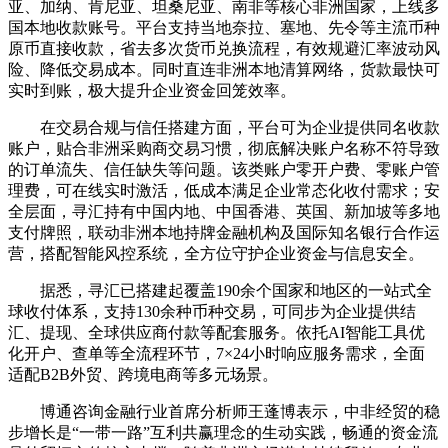
亚、加纳、肯尼亚、坦桑尼亚、南非等核心非洲国家，上线多
国本地收款账号。平台支持当地奈拉、塞地、先令等主流币种
原币直接收款，省去多次货币兑换流程，有效规避汇率波动风
险、降低交易成本。同时直连非洲本地清算网络，货款最快可
实时到账，极大提升企业资金回笼效率。
在交易合规与信任搭建方面，平台可为企业提供同名收款
账户，贴合非洲采购商交易习惯，彻底解决账户名称不符导致
的订单流失、信任缺失等问题。该类账户零开户费、零账户管
理费，可在线实时激活，低成本满足企业常态化收付需求；安
全层面，寻汇持有中国内地、中国香港、英国、新加坡等多地
支付牌照，联动非洲本地持牌金融机构及国际知名银行合作运
营，搭配智能风控系统，全方位守护企业资金与信息安全。
据悉，寻汇已搭建起覆盖190余个国家和地区的一站式全
球收付体系，支持130余种币种交易，可同步为企业提供结
汇、提现、全球供应商付款等配套服务。依托AI智能工具优
化开户、查单等全流程环节，7×24小时响应服务需求，全面
适配B2B外贸、跨境电商等多元场景。
博通咨询金融行业首席分析师王蓬博表示，中非经贸的稳
步增长是“一带一路”互利共赢理念的生动实践，畅通的资金流