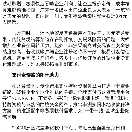
波动剧烈，极易快速吞噬企业利润，让企业报价定价、成本核
算难以精准把控。广东一名建材出口企业负责人表示，一笔20
万美元的货款，仅两周时间，受汇率波动影响就亏损近3万元
人民币。
与此同时，非洲本地贸易普遍采用本币结算，美元流通受
限，传统跨境结算渠道存在到账慢、交易风险高的问题，大幅
增加企业资金周转压力。此外，非洲采购商对交易资金安全敏
感度极高，若收款账户与企业注册名称不一致，极易引发信任
危机，甚至直接取消订单，诸多手握优质订单的外贸企业受支
付难题掣肘，难以持续拓展非洲市场。
支付全链路的闭环助力
在此背景下，专业跨境支付与财资服务成为打通中非资金
链路、破解企业全球化难题的关键。全球支付与财资管理平台
寻汇SUNRATE（下简称：寻汇）深耕非洲市场，凭借全球化
持牌资质与成熟的跨境资金网络，推出非洲多国本地收款解决
方案，精准适配中非贸易收付需求，为“一带一路”全球企业保
驾护航。
针对非洲区域差异化收付特点，寻汇已全面覆盖尼日利