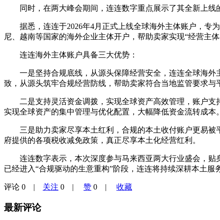
同时，在两大峰会期间，连连数字重点展示了其全新上线的
据悉，连连于2026年4月正式上线全球海外主体账户，专
尼、越南等国家的海外企业主体开户，帮助卖家实现“经营主体
连连海外主体账户具备三大优势：
一是坚持合规底线，从源头保障经营安全，连连全球海外主体
致，从源头筑牢合规经营防线，帮助卖家符合当地监管要求与
二是支持灵活资金调拨，实现全球资产高效管理，账户支持
实现全球资产的集中管理与优化配置，大幅降低资金流转成本
三是助力卖家尽享本土红利，合规的本土收付账户更易被平
府提供的各项税收减免政策，真正尽享本土化经营红利。
连连数字表示，本次深度参与马来西亚两大行业盛会，贴身
已经进入“合规驱动的生意重构”阶段，连连将持续深耕本土服
评论
0
|
关注
0
|
赞
0
|
收藏
最新评论