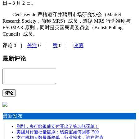
日 – 3 月 2 日。
Censuswide 严格遵守并聘用市场研究协会（Market
Research Society，简称 MRS）成员，遵循 MRS 行为准则与
ESOMAR 原则，同时是英国民调委员会（British Polling
Council）成员。
评论
0
|
关注
0
|
赞
0
|
收藏
最新评论
评论
最新发布
刚刚，央行给银盛支付开出了第38张罚单！
美团月付遭批量盗刷：钱袋宝如何回答“500
支付机构人数最新榜单：行业缩水，谁在逆势