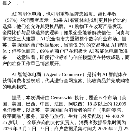
槛之一。 "
AI 智能体电商，也可能重塑品牌忠诚度。超过半数
（57%）的消费者表示，如果 AI 智能体能找到更具性价比的
选择，他们会允许其更换品牌。AI 购物正在改写产品发现、
全网比价与品牌选择的逻辑；如果企业能够解决信任、问责与
掌控这三大难题，AI 完全有潜力重塑整个数字商业市场。据
英、美两国的商户数据显示，当前仅 3% 的交易涉及 AI 智能
体；但整体而言，89% 的商户已在积极为 AI 智能体电商做准
备——这意味着，即便行业标准与信任模型仍在持续成熟，商
户的准备工作早已悄然展开。
AI 智能体电商（Agentic Commerce）是指由 AI 智能体在
获得消费者授权后，代其进行全网搜索、比较商品并完成购物
的电商模式。
据悉，本次调研由 Censuswide 执行，覆盖 6 个市场（英
国、美国、巴西、中国、法国、阿联酋）18 岁以上的 12,005
名消费者，以及英、美两国面向消费者的商户（电商/零售、
数字商品与服务、票务与旅行、生鲜与外卖配送）中 400 名
25 岁以上、全职在岗的支付负责人。消费者数据采集时间为
2026 年 3 月 2 日 – 9 日；商户数据采集时间为 2026 年 2 月 25