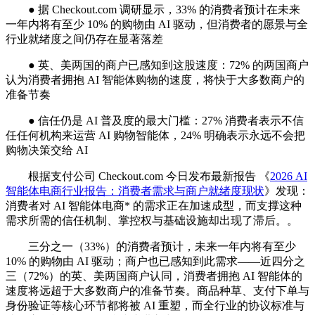
● 据 Checkout.com 调研显示，33% 的消费者预计在未来
一年内将有至少 10% 的购物由 AI 驱动，但消费者的愿景与全
行业就绪度之间仍存在显著落差
● 英、美两国的商户已感知到这股速度：72% 的两国商户
认为消费者拥抱 AI 智能体购物的速度，将快于大多数商户的
准备节奏
● 信任仍是 AI 普及度的最大门槛：27% 消费者表示不信
任任何机构来运营 AI 购物智能体，24% 明确表示永远不会把
购物决策交给 AI
根据支付公司 Checkout.com 今日发布最新报告 《
2026 AI
智能体电商行业报告：消费者需求与商户就绪度现状
》发现：
消费者对 AI 智能体电商* 的需求正在加速成型，而支撑这种
需求所需的信任机制、掌控权与基础设施却出现了滞后。。
三分之一（33%）的消费者预计，未来一年内将有至少
10% 的购物由 AI 驱动；商户也已感知到此需求——近四分之
三（72%）的英、美两国商户认同，消费者拥抱 AI 智能体的
速度将远超于大多数商户的准备节奏。商品种草、支付下单与
身份验证等核心环节都将被 AI 重塑，而全行业的协议标准与