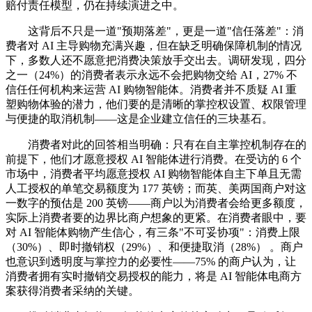
赔付责任模型，仍在持续演进之中。
这背后不只是一道"预期落差"，更是一道"信任落差"：消
费者对 AI 主导购物充满兴趣，但在缺乏明确保障机制的情况
下，多数人还不愿意把消费决策放手交出去。调研发现，四分
之一（24%）的消费者表示永远不会把购物交给 AI，27% 不
信任任何机构来运营 AI 购物智能体。消费者并不质疑 AI 重
塑购物体验的潜力，他们要的是清晰的掌控权设置、权限管理
与便捷的取消机制——这是企业建立信任的三块基石。
消费者对此的回答相当明确：只有在自主掌控机制存在的
前提下，他们才愿意授权 AI 智能体进行消费。在受访的 6 个
市场中，消费者平均愿意授权 AI 购物智能体自主下单且无需
人工授权的单笔交易额度为 177 英镑；而英、美两国商户对这
一数字的预估是 200 英镑——商户以为消费者会给更多额度，
实际上消费者要的边界比商户想象的更紧。在消费者眼中，要
对 AI 智能体购物产生信心，有三条"不可妥协项"：消费上限
（30%）、即时撤销权（29%）、和便捷取消（28%） 。商户
也意识到透明度与掌控力的必要性——75% 的商户认为，让
消费者拥有实时撤销交易授权的能力，将是 AI 智能体电商方
案获得消费者采纳的关键。