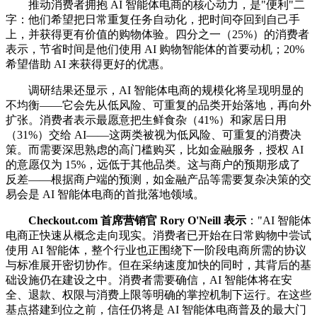
推动消费者拥抱 AI 智能体电商的核心动力，是"便利"二
字：他们希望把日常重复任务自动化，把时间夺回到自己手
上，并获得更有价值的购物体验。四分之一（25%）的消费者
表示，节省时间是他们使用 AI 购物智能体的首要动机；20%
希望借助 AI 来获得更好的优惠。
调研结果还显示，AI 智能体电商的规模化将呈现明显的
不均衡——它会先从低风险、可重复的品类开始落地，再向外
扩张。消费者表示最愿意把生鲜食杂（41%）和家居日用
（31%）交给 AI——这两类被视为低风险、可重复的消费决
策。而需要深思熟虑的高门槛购买，比如金融服务，授权 AI
的意愿仅为 15%，远低于其他品类。这与商户的预期形成了
反差——根据商户端的预测，如金融产品等需要复杂决策的交
易会是 AI 智能体电商的首批落地领域。
Checkout.com 首席营销官 Rory O'Neill 表示
："AI 智能体
电商正快速从概念走向现实。消费者已开始在日常购物中尝试
使用 AI 智能体，整个行业也正围绕下一阶段电商所需的协议
与标准展开密切协作。但在采纳速度加快的同时，其背后的基
础设施仍在建设之中。消费者需要确信，AI 智能体将在安
全、退款、权限与消费上限等明确的掌控机制下运行。在这些
基点搭建到位之前，信任仍将是 AI 智能体电商普及的最大门