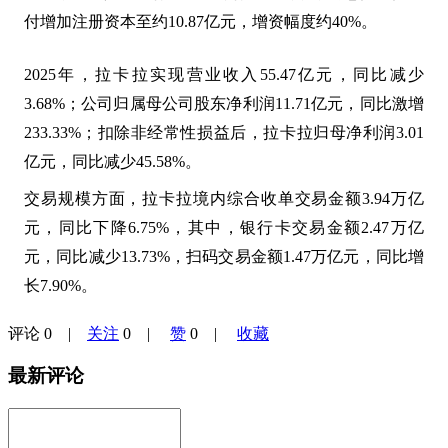
付
增加注册资本至约
10.87
亿元，增资幅度约
40%
。
2025
年，拉卡拉实现营业收入
55.47
亿元，同比减少
3.68%
；公司归属母公司股东净利润
11.71
亿元，同比激增
233.33%
；扣除非经常性损益后，拉卡拉归母净利润
3.01
亿元，同比减少
45.58%
。
交易规模方面，拉卡拉境内综合收单交易金额
3.94
万亿
元，同比下降
6.75%
，其中，银行卡交易金额
2.47
万亿
元，同比减少
13.73%
，扫码交易金额
1.47
万亿元，同比增
长
7.90%
。
评论
0
|
关注
0
|
赞
0
|
收藏
最新评论