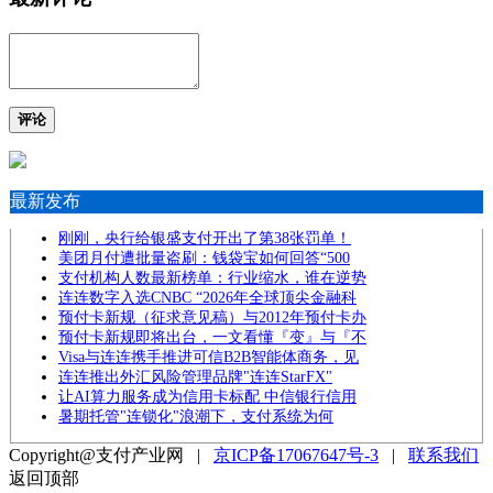
评论
最新发布
刚刚，央行给银盛支付开出了第38张罚单！
美团月付遭批量盗刷：钱袋宝如何回答“500
支付机构人数最新榜单：行业缩水，谁在逆势
连连数字入选CNBC “2026年全球顶尖金融科
预付卡新规（征求意见稿）与2012年预付卡办
预付卡新规即将出台，一文看懂『变』与『不
Visa与连连携手推进可信B2B智能体商务，见
连连推出外汇风险管理品牌"连连StarFX"
让AI算力服务成为信用卡标配 中信银行信用
暑期托管"连锁化"浪潮下，支付系统为何
Copyright@支付产业网 |
京ICP备17067647号-3
|
联系我们
返回顶部