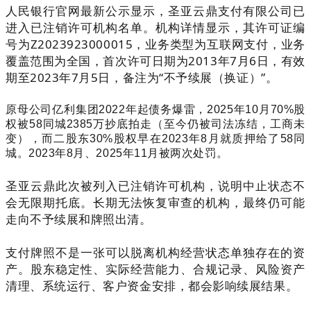
人民银行官网最新公示显示，圣亚云鼎支付有限公司已
进入已注销许可机构名单。机构详情显示，其许可证编
号为Z2023923000015，业务类型为互联网支付，业务
覆盖范围为全国，首次许可日期为2013年7月6日，有效
期至2023年7月5日，备注为“不予续展（换证）”。
原母公司亿利集团
2022
年起债务爆雷，
2025
年
10
月
70%
股
权被
58
同城
2385
万抄底拍走（至今仍被司法冻结，工商未
变），而二股东
30%
股权早在
2023
年
8
月就质押给了
58
同
城。
2023
年
8
月、
2025
年
11
月被两次处罚。
圣亚云鼎此次被列入已注销许可机构，说明中止状态不
会无限期托底。长期无法恢复审查的机构，最终仍可能
走向不予续展和牌照出清。
支付牌照不是一张可以脱离机构经营状态单独存在的资
产。股东稳定性、实际经营能力、合规记录、风险资产
清理、系统运行、客户资金安排，都会影响续展结果。