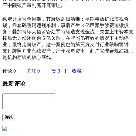
三中院破产审判庭开庭审理。
纵观开店宝全周期，其衰败逻辑清晰：早期粗放扩张漠视合
规，靠套码跳码违规牟利，事后产生 8 亿巨额手续费追缴债
务；叠加持续大额监管处罚持续透支现金流；失去上市资本支
撑后无力偿还剩余 6 亿欠款，在牌照仍有效的情况下主动停
业，最终走向破产。这一案例也为第三方支付行业敲响警钟：
支付牌照并非永续资产，严守收单费率、商户管理合规红线，
是机构存续的核心底线。
评论
0
|
关注
0
|
赞
0
|
收藏
最新评论
评论