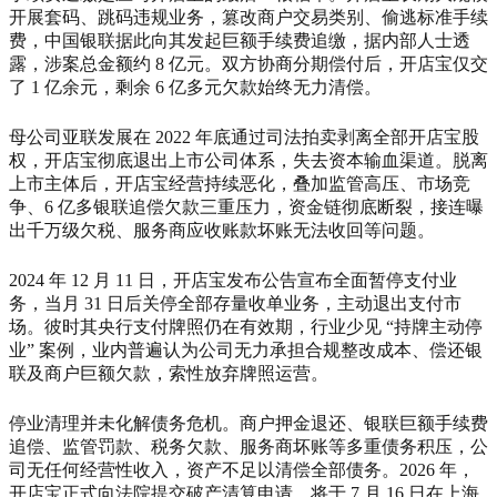
开展套码、跳码违规业务，篡改商户交易类别、偷逃标准手续
费，中国银联据此向其发起巨额手续费追缴，据内部人士透
露，涉案总金额约 8 亿元。双方协商分期偿付后，开店宝仅交
了 1 亿余元，剩余 6 亿多元欠款始终无力清偿。
母公司亚联发展在 2022 年底通过司法拍卖剥离全部开店宝股
权，开店宝彻底退出上市公司体系，失去资本输血渠道。脱离
上市主体后，开店宝经营持续恶化，叠加监管高压、市场竞
争、6 亿多银联追偿欠款三重压力，资金链彻底断裂，接连曝
出千万级欠税、服务商应收账款坏账无法收回等问题。
2024 年 12 月 11 日，开店宝发布公告宣布全面暂停支付业
务，当月 31 日后关停全部存量收单业务，主动退出支付市
场。彼时其央行支付牌照仍在有效期，行业少见 “持牌主动停
业” 案例，业内普遍认为公司无力承担合规整改成本、偿还银
联及商户巨额欠款，索性放弃牌照运营。
停业清理并未化解债务危机。商户押金退还、银联巨额手续费
追偿、监管罚款、税务欠款、服务商坏账等多重债务积压，公
司无任何经营性收入，资产不足以清偿全部债务。2026 年，
开店宝正式向法院提交破产清算申请，将于 7 月 16 日在上海