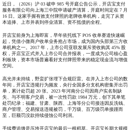
近日，（2026）沪 03 破申 985 号开庭公告公示，开店宝支付
服务有限公司向上海三中院申请破产清算，开庭时间定在 7 月
16 日。这家手握有效支付牌照的老牌收单机构，走完了从资
本追捧、上市并表到停业清算、资不抵债的全程。
开店宝前身为上海即富，早年依托线下 POS 收单赛道快速崛
起，凭借小微商户收单业务抢占市场，成为国内头部第三方收
单机构之一。2017 年，上市公司亚联发展斥资收购其 45% 股
权，开店宝正式并入上市公司合并报表，一度成为公司核心盈
利板块，资本市场普遍看好支付牌照带来的稳定现金流与增值
空间。
高光并未持续，野蛮扩张埋下合规巨雷。在并入上市公司的数
年间，开店宝违规行为频发，央行全国多分支机构密集开出罚
单，累计处罚超 20 张。2023 年河南分公司因商户实名制缺
失、与不明客户交易，被一次性罚款 1984 万元，创下其单笔
处罚纪录；福建、甘肃、陕西、上海等分公司接连因反洗钱、
商户管理、交易报送违规被罚，千万级、百万级罚单接踵而
至，巨额罚没款持续侵蚀公司利润。
手续费追缴是压垮开店宝的最后一根稻草。开店宝长期大规模