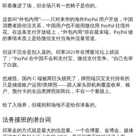
听着像进了场，但全场只有一把椅子是你的。
这套叫“外包内用”——只对来华的海外PayPal 用户开放，中国
消费者跟你没关系，中国用户也不能用微信用 PayPal 往境外
花。在这条支付开放链上，“外包内用”排在最末端。PayPal 做
的事情本质上是给微信支付当海外流量管道。
但这不完全是别人逼的。邱寒2021年在博鳌论坛上就说
了：“PayPal 在中国不会和支付宝、微信支付竞争。”自己先举
了白旗。
也难怪。国内 C 端被两巨头锁死了，牌照端贝宝支付持有的
只是储值账户运营Ⅰ类牌照——跟人家头部机构覆盖收单、账
户、预付卡的全品类牌照矩阵比，不在一个量级上。
给了入场券，但规则和场地不是给你准备的。
法务接班的潜台词
邱寒走的方式就是最大的信息量。一个在博鳌、金博会、媒体