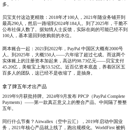
多。
贝宝支付这边更精致：2018年才100人，2021年随业务铺开到
最高290人，然后一路缩到2024年184人。到了2025年，干脆不
公布社保人数了。据知情人士反馈，实际在岗的可能已经不到
100人，基本退回到收购前的水位。
两本账合一起：2021到2022年，PayPal 中国区大概有2000号
人。到2025年，大概550人——六年缩了超过七成。而这两个
实体账上的注册资本加起来，高达约98.73亿元——贝宝支付
45.20亿，美银宝上海53.52亿。近百亿资本底盘，养着区区五
百多人的团队，这已经不是收缩了，是抽身。
拿了牌五年才出产品
2019年9月获批持牌。2024年9月发布 PPCP（PayPal Complete
Payments）——第一款真正意义上的整合产品。中间隔了整整
五年。
同行什么节奏？Airwallex（空中云汇），2019年启动中国业
务，2021年核心产品就上线了，跑出规模化。WorldFirst 被蚂