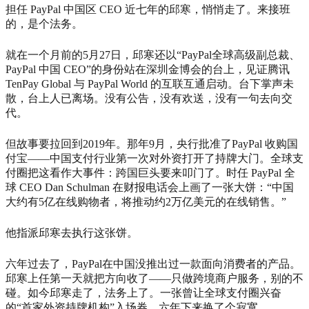
担任 PayPal 中国区 CEO 近七年的邱寒，悄悄走了。来接班
的，是个法务。
就在一个月前的5月27日，邱寒还以“PayPal全球高级副总裁、
PayPal 中国 CEO”的身份站在深圳金博会的台上，见证腾讯
TenPay Global 与 PayPal World 的互联互通启动。台下掌声未
散，台上人已离场。没有公告，没有欢送，没有一句去向交
代。
但故事要拉回到2019年。那年9月，央行批准了PayPal 收购国
付宝——中国支付行业第一次对外资打开了持牌大门。全球支
付圈把这看作大事件：跨国巨头要来叩门了。时任 PayPal 全
球 CEO Dan Schulman 在财报电话会上画了一张大饼：“中国
大约有5亿在线购物者，将推动约2万亿美元的在线销售。”
他指派邱寒去执行这张饼。
六年过去了，PayPal在中国没推出过一款面向消费者的产品。
邱寒上任第一天就把方向收了——只做跨境商户服务，别的不
碰。如今邱寒走了，法务上了。一张曾让全球支付圈兴奋
的“首家外资持牌机构”入场券，六年下来换了个寂寞。