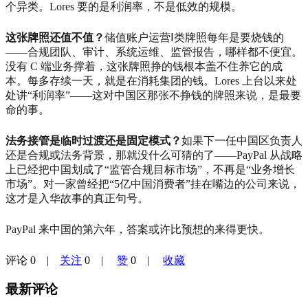
个异类。Lores 要的是利润率，不是低效的规模。
这张牌照还值不值？
储值账户运营Ⅰ类牌照每年是要烧钱的
——合规团队、审计、系统运维、监管报告，哪样都不便宜。
没有 C 端业务撑着，这张牌照挣的钱根本盖不住养它的成
本。每多存续一天，就是在消耗集团的钱。Lores 上台以来处
处讲“利润率”——这对中国区那张不挣钱的牌照来说，是最要
命的事。
法务接管是临时过渡还是固定模式？
如果下一任中国区负责人
还是合规或法务背景，那就没什么可猜的了——PayPal 从战略
上已经把中国划成了“监管合规目标市场”，不再是“业务增长
市场”。对一家曾经把“5亿中国消费者”挂在嘴边的公司来说，
这才是入华故事的真正句号。
PayPal 来中国的第六年，答案或许比预想的来得更快。
评论
0
|
关注
0
|
赞
0
|
收藏
最新评论