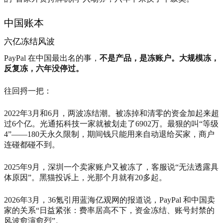
中国账本
六亿冻结风波
PayPal 在中国最出名的事，
不是产品，是冻账户。大规模冻，
反复冻，六年没停过。
往回捋一把：
2022年3月和6月，两波冻结潮。被冻掉和清零的资金加起来超
过6个亿。光通拓科技一家就被划走了6902万。最狠的叫“等级
4”——180天永久限制，期间钱只能用来自动退给买家，商户
连碰都碰不到。
2025年9月，深圳一个卖家账户又被冻了，客服说“无法透露具
体原因”。黑猫投诉上，光那个月就有20多起。
2026年3月，36氪引用蓝海亿观网的报道说，PayPal 和中国卖
家的关系“日益紧张：费率居高不下，资金冻结、账号封禁的
风波愈演愈烈”。