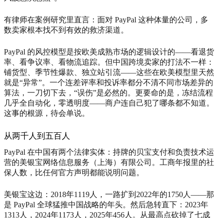
有律师在案例研究里直言：面对 PayPal 这种体量的公司，多
数卖家根本找不到有效的救济渠道。
PayPal 的风控模型是按欧美成熟市场的逻辑设计的——看退货
率、看争议率、看物流追踪。但中国跨境卖家的打法不一样：
铺货型、季节性爆款、独立站引流——这些在欧美模型里天然
就是“异常”。一个连差评率和投诉率都分不清不同市场差异的
算法，一刀切下去，“误伤”是必然的。更要命的是，冻结流程
几乎全自动化，零透明度——商户连自己犯了哪条都不知道。
这事的根源，待会单说。
从两千人到五百人
PayPal 在中国有两个法律实体：持牌的贝宝支付和负责技术运
营的美银宝网络信息服务（上海）有限公司。工商年报里的社
保人数，比任何官方声明都能说明问题。
美银宝这边：2018年1119人，一路扩到2022年的1750人——那
是 PayPal 全球猛推中国战略的年头。然后急转直下：2023年
1313人，2024年1173人，2025年456人。从最高点砍掉了七成