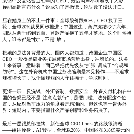
采访中反复站台近七年的 CEO，最后闷声不响地没了人影。
你能高调宣布什么？说成功了是撒谎，说失败了没法开口。
压在她身上的不止一件事：全球股价跌86%，CEO 换了三
轮，全球20%裁员同步推进；中国这边，商户冻结吵了六年、
团队从两千缩到五百、首款产品拖了五年才落地。这个时候换
人，谁来都是“收”，不是“放”。
接她的是法务背景的人。圈内人都知道，跨国企业中国区
CEO 一般得是搞业务拓展或市场营销出身，冲增长的。法务
上来管事，意味着上面已经把优先级从“扩张”调成了“合规和
防守”。这在外资机构中国业务收缩期是常见操作——不追求
规模增长了，找个懂规矩的人守住摊子，争取时间。
更深一层：反洗钱、外汇管制、数据安全，外资支付机构在中
国的合规已经不是“注意点就行”，是硬门槛。法务配这个位
置，从应对当前压力的角度看是精准的。但这也等于告诉外
界：短期内，不要指望什么产品创新和业务拓展了。
最后一层跟总部挂钩。新任全球 CEO Lores 的路线很清晰
——组织瘦身，AI 转型，全球裁20%。中国区在318亿美元的