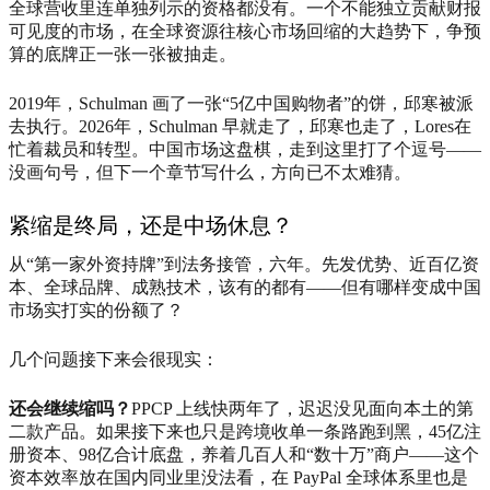
全球营收里连单独列示的资格都没有。一个不能独立贡献财报
可见度的市场，在全球资源往核心市场回缩的大趋势下，争预
算的底牌正一张一张被抽走。
2019年，Schulman 画了一张“5亿中国购物者”的饼，邱寒被派
去执行。2026年，Schulman 早就走了，邱寒也走了，Lores在
忙着裁员和转型。中国市场这盘棋，走到这里打了个逗号——
没画句号，但下一个章节写什么，方向已不太难猜。
紧缩是终局，还是中场休息？
从“第一家外资持牌”到法务接管，六年。先发优势、近百亿资
本、全球品牌、成熟技术，该有的都有——但有哪样变成中国
市场实打实的份额了？
几个问题接下来会很现实：
还会继续缩吗？
PPCP 上线快两年了，迟迟没见面向本土的第
二款产品。如果接下来也只是跨境收单一条路跑到黑，45亿注
册资本、98亿合计底盘，养着几百人和“数十万”商户——这个
资本效率放在国内同业里没法看，在 PayPal 全球体系里也是