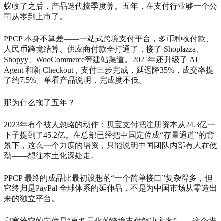
蚁收了之后，产品迭代按季度算。五年，在支付行业够一个公
司从零到上市了。
PPCP 本身不算差——一站式跨境支付平台，多币种收付款、
人民币跨境结算、供应商付款全打通了，接了 Shoplazza、
Shopyy、WooCommerce等建站渠道。2025年还升级了 AI
Agent 和新 Checkout，支付三步完成，延迟降35%，成交率提
了约7.5%。单看产品说明，完成度不低。
那为什么拖了五年？
2023年有个被人忽略的动作：贝宝支付把注册资本从24.3亿一
下子提到了45.2亿。在总部已经把中国定位成“存量通道”的背
景下，这么一个力度的增资，只能说明中国团队内部有人在使
劲——想往本土化深处走。
PPCP 最终的成品比最初设想的“一个简单接口”复杂得多，但
它终归是PayPal 全球体系的延伸品，不是为中国市场从零造出
来的独立平台。
邱寒给它的定位是“更多元化的跨境支付解决方案”——这个措