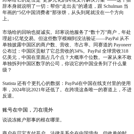
辞本身就说明了一切：帮你“走出去”的通道，跟 Schulman 当
年画的“5亿中国消费者”那张饼，从头到尾就没在一个方向
上。
市场给的回响也挺诚实。邱寒说他服务了“数十万”商户，年处
理超1亿笔交易。但这些数字模糊到没法验证——PayPal 从不
单独披露中国区的商户数、营收、市占率。同赛道的 Payoneer
公布过：中国区贡献了它总营收的34%。PayPal 全球营收318
亿美元，中国在里面占几个点？大概率个位数。一家从来不敢
单独拆列中国区数字的公司，你说它的中国业务到了什么量
级？
Statista 还有个更扎心的数据：PayPal在中国在线支付里的使用
率，2024年比2021年还低了。在跨境这条唯一的赛道上，不进
反退。
账号在中国，刀在境外
说说冻账户那事的根在哪里。
商户在贝宝支付开户，法律关系全在中国境内。但收单的时