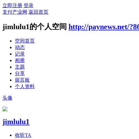
立即注册
登录
支付产业网
返回首页
jimlulu1的个人空间
http://paynews.net/?8
空间首页
动态
记录
相册
主题
分享
留言板
个人资料
头像
jimlulu1
收听TA