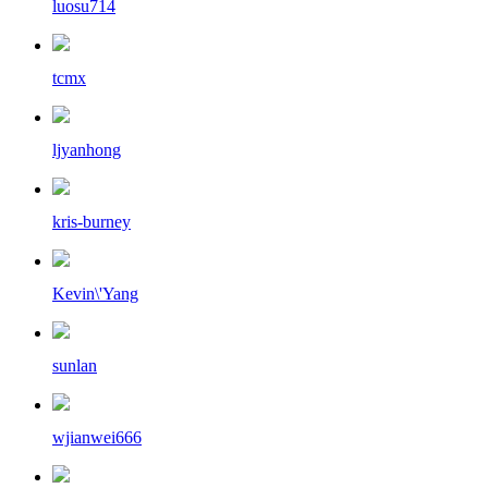
luosu714
tcmx
ljyanhong
kris-burney
Kevin\'Yang
sunlan
wjianwei666