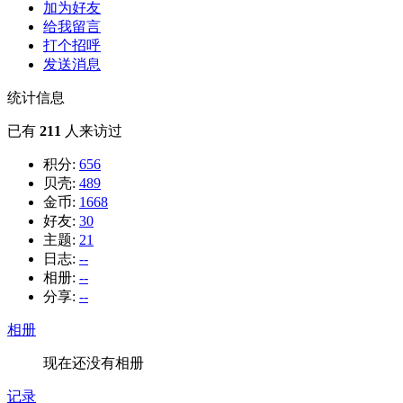
加为好友
给我留言
打个招呼
发送消息
统计信息
已有
211
人来访过
积分:
656
贝壳:
489
金币:
1668
好友:
30
主题:
21
日志:
--
相册:
--
分享:
--
相册
现在还没有相册
记录