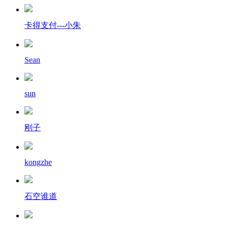
卡得支付---小朱
Sean
sun
刚子
kongzhe
石空谁道