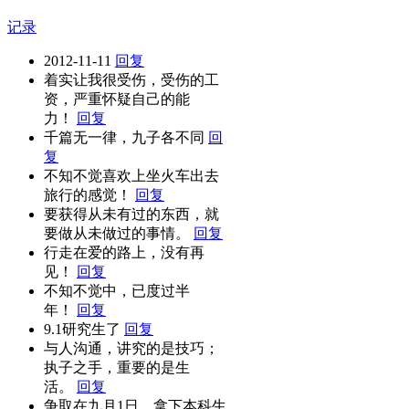
记录
2012-11-11
回复
着实让我很受伤，受伤的工
资，严重怀疑自己的能
力！
回复
千篇无一律，九子各不同
回
复
不知不觉喜欢上坐火车出去
旅行的感觉！
回复
要获得从未有过的东西，就
要做从未做过的事情。
回复
行走在爱的路上，没有再
见！
回复
不知不觉中，已度过半
年！
回复
9.1研究生了
回复
与人沟通，讲究的是技巧；
执子之手，重要的是生
活。
回复
争取在九月1日，拿下本科生