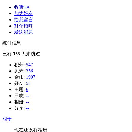
收听TA
加为好友
给我留言
打个招呼
发送消息
统计信息
已有
355
人来访过
积分:
547
贝壳:
356
金币:
1907
好友:
54
主题:
6
日志:
--
相册:
--
分享:
--
相册
现在还没有相册