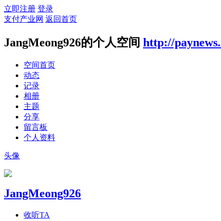
立即注册
登录
支付产业网
返回首页
JangMeong926的个人空间
http://paynews
空间首页
动态
记录
相册
主题
分享
留言板
个人资料
头像
JangMeong926
收听TA