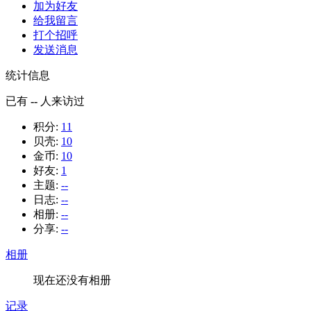
加为好友
给我留言
打个招呼
发送消息
统计信息
已有
--
人来访过
积分:
11
贝壳:
10
金币:
10
好友:
1
主题:
--
日志:
--
相册:
--
分享:
--
相册
现在还没有相册
记录