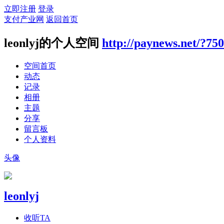
立即注册
登录
支付产业网
返回首页
leonlyj的个人空间
http://paynews.net/?75
空间首页
动态
记录
相册
主题
分享
留言板
个人资料
头像
leonlyj
收听TA