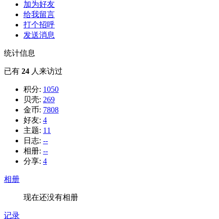
加为好友
给我留言
打个招呼
发送消息
统计信息
已有
24
人来访过
积分:
1050
贝壳:
269
金币:
7808
好友:
4
主题:
11
日志:
--
相册:
--
分享:
4
相册
现在还没有相册
记录