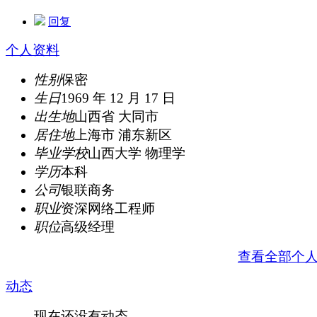
回复
个人资料
性别
保密
生日
1969 年 12 月 17 日
出生地
山西省 大同市
居住地
上海市 浦东新区
毕业学校
山西大学 物理学
学历
本科
公司
银联商务
职业
资深网络工程师
职位
高级经理
查看全部个
动态
现在还没有动态