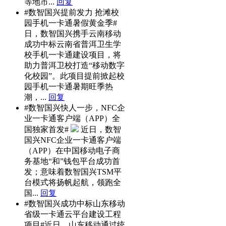
等地市...
回复
#数智国兴提前发力 抢滩校
园手机一卡通暑假黄金季#
日，数智国兴携手云南移动
成功中标云南省普洱卫生学
校手机一卡通建设项目，将
助力普洱卫校打造“移动数字
化校园”。此项目提前掀起校
园手机一卡通暑期旺季热
潮，...
回复
#数智国兴快人一步，NFC企
业一卡通客户端（APP）全
国独家首发#
近日，数智
国兴NFC企业一卡通客户端
（APP）在中国移动电子商
务基地“和”钱包平台成功首
发；意味着数智国兴TSM平
台模式将扬帆起航，领跑全
国...
回复
#数智国兴成功中标山东移动
省级一卡通云平台建设工程
项目#近日，山东移动通过统