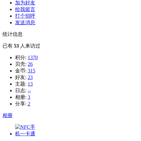
加为好友
给我留言
打个招呼
发送消息
统计信息
已有
53
人来访过
积分:
1370
贝壳:
26
金币:
315
好友:
23
主题:
13
日志:
--
相册:
3
分享:
2
相册