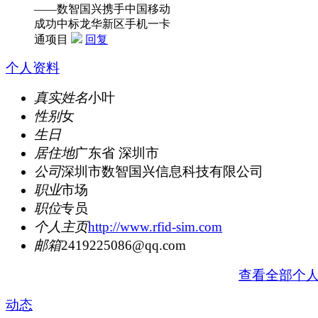
——数智国兴携手中国移动
成功中标龙华新区手机一卡
通项目
回复
个人资料
真实姓名
小叶
性别
女
生日
居住地
广东省 深圳市
公司
深圳市数智国兴信息科技有限公司
职业
市场
职位
专员
个人主页
http://www.rfid-sim.com
邮箱
2419225086@qq.com
查看全部个
动态