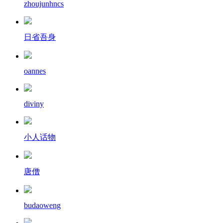
zhoujunhncs
日省吾身
oannes
diviny
小人话物
唐僧
budaoweng