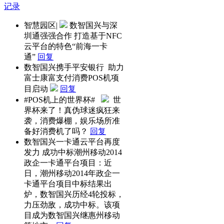
记录
智慧园区|
数智国兴与深
圳通强强合作 打造基于NFC
云平台的特色“前海一卡
通”
回复
数智国兴携手平安银行 助力
富士康富支付消费POS机项
目启动
回复
#POS机上的世界杯#
世
界杯来了！真伪球迷疯狂来
袭，消费爆棚，娱乐场所准
备好消费机了吗？
回复
数智国兴一卡通云平台再度
发力 成功中标潮州移动2014
政企一卡通平台项目：近
日，潮州移动2014年政企一
卡通平台项目中标结果出
炉，数智国兴历经4轮投标，
力压劲敌，成功中标。该项
目成为数智国兴继惠州移动