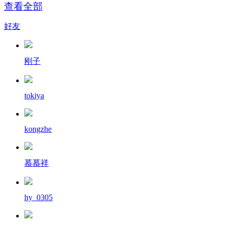
查看全部
好友
刚子
tokiya
kongzhe
慕慕祥
hy_0305