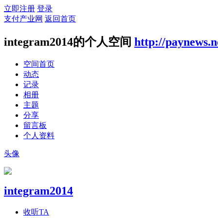
立即注册
登录
支付产业网
返回首页
integram2014的个人空间
http://paynews.n
空间首页
动态
记录
相册
主题
分享
留言板
个人资料
头像
integram2014
收听TA