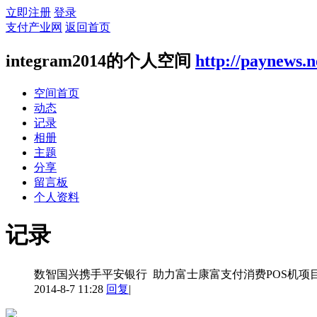
立即注册
登录
支付产业网
返回首页
integram2014的个人空间
http://paynews.n
空间首页
动态
记录
相册
主题
分享
留言板
个人资料
记录
数智国兴携手平安银行 助力富士康富支付消费POS机项
2014-8-7 11:28
回复
|