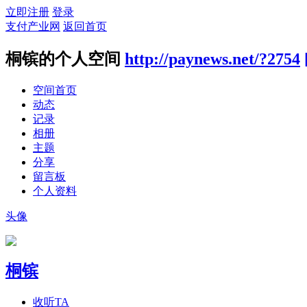
立即注册
登录
支付产业网
返回首页
桐镔的个人空间
http://paynews.net/?2754
空间首页
动态
记录
相册
主题
分享
留言板
个人资料
头像
桐镔
收听TA