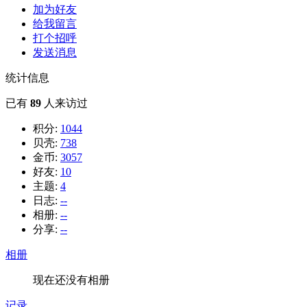
加为好友
给我留言
打个招呼
发送消息
统计信息
已有
89
人来访过
积分:
1044
贝壳:
738
金币:
3057
好友:
10
主题:
4
日志:
--
相册:
--
分享:
--
相册
现在还没有相册
记录