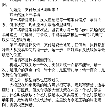
据。
问题是，支付数据从哪里来？
它天然撞上三堵墙。
第一堵墙是隐私。没人愿意把每一笔消费偏好、家庭关
系、健康状态、现金流压力喂给模型训练。
第二堵墙是消费者权益。监管要求每一笔 Agent 发起的交
易可追溯、可解释、可争议，不能靠黑箱模型一句“我判断可
以买”就把钱划走。
第三堵墙是反洗钱。支付是资金通道，任何自主执行都意
味着人从交易瞬间后退一步。这一步，正好踩在反洗钱体系最
敏感的位置。
三堵墙不是技术能砸开的。
机器人可以失败一千次，支付系统一次都不能错。错一
次，是用户的真金白银；错十次，是监管罚单；错一百次，是
系统性信任崩塌。
墙之外，模型自己也还没过关。
大模型在约束明确的地方可以很可靠。规则写清楚，边界
画明白，它照做。但支付场景大量决策在灰区：什么时候该
拦，什么时候该放；什么时候是本人真实意图，什么时候是冲
动消费、欺诈诱导或洗钱拆单。这里没有永远正确的静态规
则，需要模型判断。