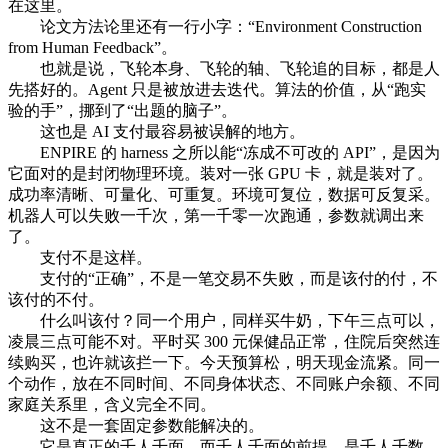
在这里。
论文方法论里还有一行小字：“Environment Construction
from Human Feedback”。
也就是说，飞轮本身、飞轮的轴、飞轮追的目标，都是人
先搭好的。Agent 只是被放进去迭代。算法的价值，从“跑实
验的手”，挪到了“出题的脑子”。
这也是 AI 支付最容易被误解的地方。
ENPIRE 的 harness 之所以能“冻成不可改的 API”，是因为
它面对的是封闭物理环境。装对一张 GPU 卡，就是装对了。
成功率清晰、可量化、可重复。环境可复位，数据可反复采。
机器人可以失败一千次，第一千零一次跑通，参数就调出来
了。
支付不是这样。
支付的“正确”，不是一笔交易不失败，而是该付的付，不
该付的不付。
什么叫该付？同一个用户，同样买牛奶，下午三点可以，
凌晨三点可能不对。平时买 300 元保健品正常，住院后突然连
续购买，也许就该拦一下。今天预算松，明天现金流紧。同一
个动作，放在不同时间、不同身体状态、不同账户余额、不同
家庭关系里，含义完全不同。
这不是一套固定参数能解决的。
它是真正的千人千面。而千人千面的前提，是千人千数