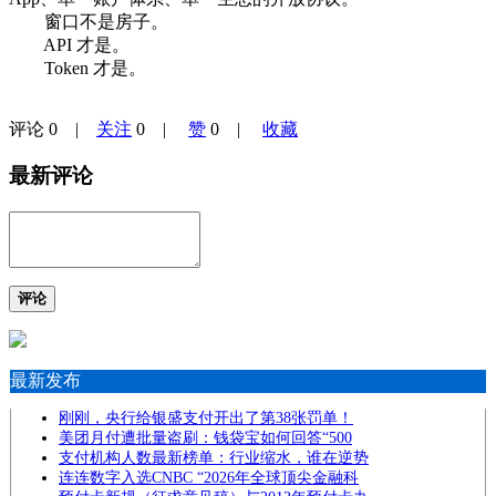
窗口不是房子。
API 才是。
Token 才是。
评论
0
|
关注
0
|
赞
0
|
收藏
最新评论
评论
最新发布
刚刚，央行给银盛支付开出了第38张罚单！
美团月付遭批量盗刷：钱袋宝如何回答“500
支付机构人数最新榜单：行业缩水，谁在逆势
连连数字入选CNBC “2026年全球顶尖金融科