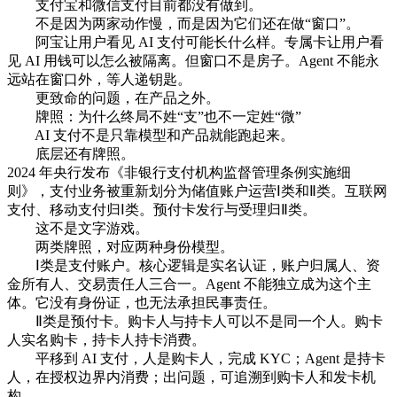
支付宝和微信支付目前都没有做到。
不是因为两家动作慢，而是因为它们还在做“窗口”。
阿宝让用户看见 AI 支付可能长什么样。专属卡让用户看
见 AI 用钱可以怎么被隔离。但窗口不是房子。Agent 不能永
远站在窗口外，等人递钥匙。
更致命的问题，在产品之外。
牌照：为什么终局不姓“支”也不一定姓“微”
AI 支付不是只靠模型和产品就能跑起来。
底层还有牌照。
2024 年央行发布《非银行支付机构监督管理条例实施细
则》，支付业务被重新划分为储值账户运营Ⅰ类和Ⅱ类。互联网
支付、移动支付归Ⅰ类。预付卡发行与受理归Ⅱ类。
这不是文字游戏。
两类牌照，对应两种身份模型。
Ⅰ类是支付账户。核心逻辑是实名认证，账户归属人、资
金所有人、交易责任人三合一。Agent 不能独立成为这个主
体。它没有身份证，也无法承担民事责任。
Ⅱ类是预付卡。购卡人与持卡人可以不是同一个人。购卡
人实名购卡，持卡人持卡消费。
平移到 AI 支付，人是购卡人，完成 KYC；Agent 是持卡
人，在授权边界内消费；出问题，可追溯到购卡人和发卡机
构。