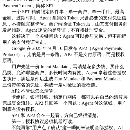
Payment Token，简称 SPT.
一个 SPT 精确限定四件事：单一商户、单一币种、最高
金额、过期时间。Agent 拿到的 Token 只含必要的支付凭证信
息，不接触完整卡号。商户端验证 Token 后，由其支付服务商
发起扣款。Agent 递交的是凭证，不直接处理资金。
这解决了一个关键问题：Agent 可以参与交易，但不能把
用户的支付凭证带走。
Google 在 2025 年 9 月 16 日发布 AP2（Agent Payments
Protocol），走的是另一条路。AP2 不是支付原语，而是授权
原语。
用户先签一份 Intent Mandate，写清楚花多少钱、买什么
品类、允许哪些商户、多长时间内有效。Agent 拿着这份授权
去执行，满足条件后生成 Cart Mandate 和 Payment Mandate。
三份带签名的凭证，构成一条可验证的授权链。
AP2 不管钱怎么清算。
卡组织、银行转账、稳定币网络，都可以在自己的清算层
完成资金流转。AP2 只回答一个问题：Agent 付这笔钱，用户
到底有没有授权。
SPT 和 AP2 合在一起看，方向已经很清楚。
第一，授权协议必须机器可读。
不能再靠“用户点了确认”这一瞬间来证明全部授权。AI