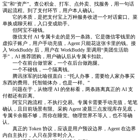
宝”和“资产”。查公积金、打车、点外卖、找服务，用一句话
调起流程。到了支付环节，用户本人确认。
它的本质，是把支付宝上万种服务收进一个对话窗口。菜
单换成聊天框，入口变成助手。
但阿宝不碰钱。
微信支付 AI 专属卡走的是另一条路。它是微信零钱里的
虚拟子账户，用户手动充值，Agent 只能花这张卡里的钱。接
入 WorkBuddy 后，用户在 WorkBuddy 里调用“美团生活助
手”，AI 推荐团购，用户确认后从专属卡扣款。
一个在前台做管家，一个在后台做跑腿。
一个不碰钱，一个隔离钱。
腾讯张军的比喻很直白：“托人办事，需要给人家办事买
东西的费用。托智能体办，也是一样。”
问题在于，从物理 AI 的坐标看，两条路离真正的 AI 支
付都还有距离。
阿宝只跑流程，不执行交易。专属卡需要手动充值，笔笔
确认，且目前场景有限。采购 Agent 凌晨三点发现库存见底，
专属卡余额不够，而你在睡觉。物理世界不等人，也不等确
认。
真正的 Token 协议，应该是用户预设边界，Agent 在边界
内自主执行，人只在异常时介入。