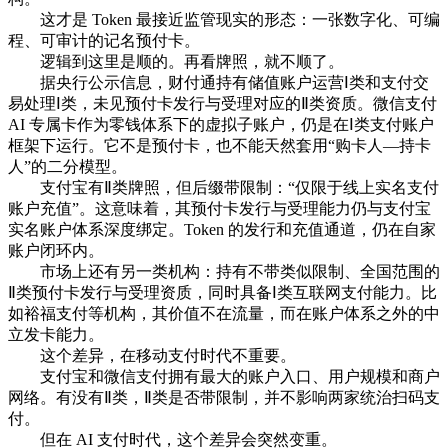
这才是 Token 最接近监管现实的形态：一张数字化、可编
程、可审计的记名预付卡。
逻辑到这里是顺的。再看牌照，就不顺了。
据央行公示信息，财付通持有储值账户运营Ⅰ类和支付交
易处理Ⅰ类，未见预付卡发行与受理对应的Ⅱ类资质。微信支付
AI 专属卡作为零钱体系下的虚拟子账户，仍是在Ⅰ类支付账户
框架下运行。它不是预付卡，也不能天然套用“购卡人—持卡
人”的二分模型。
支付宝有Ⅱ类牌照，但后缀带限制：“仅限于线上实名支付
账户充值”。这意味着，其预付卡发行与受理能力仍与支付宝
实名账户体系深度绑定。Token 的发行和充值通道，仍在自家
账户闭环内。
市场上还有另一类机构：持有不带类似限制、全国范围的
Ⅱ类预付卡发行与受理资质，同时具备Ⅰ类互联网支付能力。比
如裕福支付等机构，其价值不在流量，而在账户体系之外的中
立发卡能力。
这个差异，在移动支付时代不重要。
支付宝和微信支付拥有最大的账户入口、用户规模和商户
网络。有没有Ⅱ类，Ⅱ类是否带限制，并不影响两家统治扫码支
付。
但在 AI 支付时代，这个差异会突然变重。