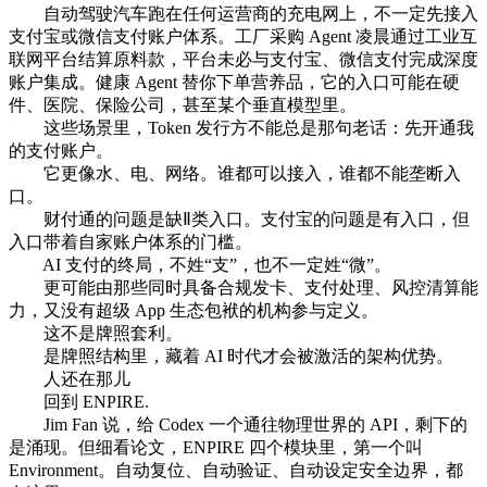
自动驾驶汽车跑在任何运营商的充电网上，不一定先接入
支付宝或微信支付账户体系。工厂采购 Agent 凌晨通过工业互
联网平台结算原料款，平台未必与支付宝、微信支付完成深度
账户集成。健康 Agent 替你下单营养品，它的入口可能在硬
件、医院、保险公司，甚至某个垂直模型里。
这些场景里，Token 发行方不能总是那句老话：先开通我
的支付账户。
它更像水、电、网络。谁都可以接入，谁都不能垄断入
口。
财付通的问题是缺Ⅱ类入口。支付宝的问题是有入口，但
入口带着自家账户体系的门槛。
AI 支付的终局，不姓“支”，也不一定姓“微”。
更可能由那些同时具备合规发卡、支付处理、风控清算能
力，又没有超级 App 生态包袱的机构参与定义。
这不是牌照套利。
是牌照结构里，藏着 AI 时代才会被激活的架构优势。
人还在那儿
回到 ENPIRE.
Jim Fan 说，给 Codex 一个通往物理世界的 API，剩下的
是涌现。但细看论文，ENPIRE 四个模块里，第一个叫
Environment。自动复位、自动验证、自动设定安全边界，都