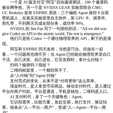
一个是 AI 版支付宝“阿宝”启动邀请测试，100 个邀请码
被全网争抢。另一个是 NVIDIA GEAR 实验室联合 CMU、
UC Berkeley 发布 ENPIRE 系统：三个编程 Agent 操控 8 台双
臂机器人，在真实实验室里自主协作，装 GPU 卡、插零件、
剪扎带，不到两天完成全部任务，成功率 99%。
NVIDIA 的 Jim Fan 写了一句很轻的话：“All we did was
give Codex an API to the atomic world. The rest is emergence.”
他们只是给 Codex 一个通往物理世界的 API，剩下的是涌
现。
阿宝和 ENPIRE 同天发布，当然是巧合。但放在一起
看，一个问题再也绕不开：当 Agent 已经能在物理世界里自己
干活、自己决策、自己进化，它买东西时，拿什么付钱？
扫码？输密码？指纹？
二维码框架里，一个都回答不了。
从“人付钱”到“Agent 付钱”
支付范式的变化，从来不是“付得更快”这么简单。
现金时代，是人拿货币买商品。移动支付时代，是人通过
平台向商户付款。平台是通道，手机是钱包，二维码是入口。
AI 支付时代，多了一个关键角色：Agent。
它识别需求，比较方案，发起交易，执行支付，验证结
果。链条从“人—平台—商户”，变成“人—Agent—平台—商
户”。