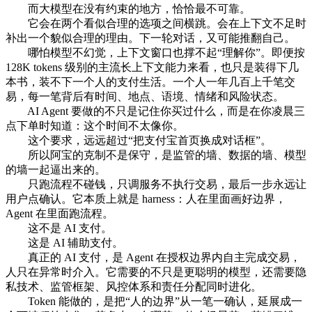
而大模型在没有约束的地方，恰恰最不可靠。
它会在两个看似合理的选项之间横跳。会在上下文不足时
补出一个貌似合理的理由。下一轮对话，又可能推翻自己。
哪怕模型不幻觉，上下文窗口也撑不起“理解你”。即便按
128K tokens 级别的主流长上下文能力来看，也只是装得下几
本书，装不下一个人的支付生活。一个人一年几百上千笔交
易，每一笔背后有时间、地点、语境、情绪和风险状态。
AI Agent 要做的不只是记住你买过什么，而是在你凌晨三
点下单时知道：这个时间不太像你。
这个要求，远远超过“把支付宝首页换成对话框”。
所以阿宝的克制不是保守，是监管的墙、数据的墙、模型
的墙一起逼出来的。
只跑流程不碰钱，只调服务不执行交易，最后一步永远让
用户点确认。它本质上就是 harness：人在里面画好边界，
Agent 在里面跑流程。
这不是 AI 支付。
这是 AI 辅助支付。
真正的 AI 支付，是 Agent 在授权边界内自主完成交易，
人只在异常时介入。它需要的不只是更聪明的模型，还需要隐
私技术、监管框架、风控体系和责任分配同时进化。
Token 能做的，是把“人的边界”从一笔一确认，延展成一