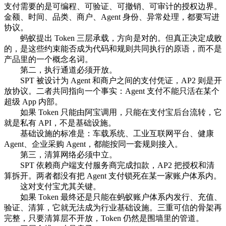
支付需要的是可编程、可验证、可撤销、可审计的授权边界。
金额、时间、品类、商户、Agent 身份、异常处理，都要写进
协议。
蚂蚁提出 Token 三层承载，方向是对的。但真正决定成败
的，是这些约束能否成为代码和规则共同执行的原语，而不是
产品里的一个概念名词。
第二，执行通道必须开放。
SPT 被设计为 Agent 和商户之间的支付凭证，AP2 则是开
放协议。二者共同指向一个事实：Agent 支付不能只活在某个
超级 App 内部。
如果 Token 只能由阿宝调用，只能在支付宝后台流转，它
就是私有 API，不是基础设施。
基础设施的标准是：车载系统、工业互联网平台、健康
Agent、企业采购 Agent，都能按同一套规则接入。
第三，清算网络必须中立。
SPT 依赖商户端支付服务商完成扣款，AP2 把授权和清
算拆开。两者都没有把 Agent 支付锁死在某一家账户体系内。
这对支付宝尤其关键。
如果 Token 最终还是只能在蚂蚁账户体系内发行、充值、
验证、清算，它就无法成为行业基础设施。三重可信的骨架再
完整，只要清算层不开放，Token 仍然是围墙里的管道。