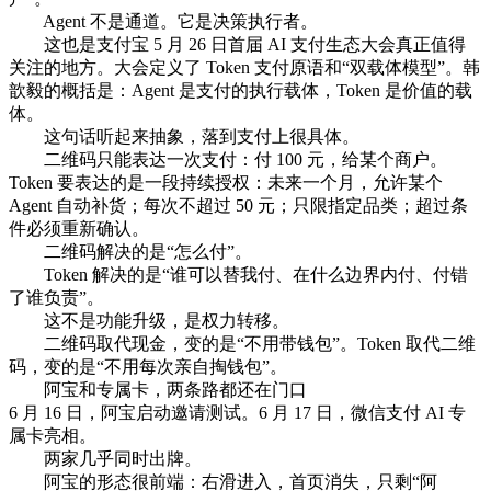
Agent 不是通道。它是决策执行者。
这也是支付宝 5 月 26 日首届 AI 支付生态大会真正值得
关注的地方。大会定义了 Token 支付原语和“双载体模型”。韩
歆毅的概括是：Agent 是支付的执行载体，Token 是价值的载
体。
这句话听起来抽象，落到支付上很具体。
二维码只能表达一次支付：付 100 元，给某个商户。
Token 要表达的是一段持续授权：未来一个月，允许某个
Agent 自动补货；每次不超过 50 元；只限指定品类；超过条
件必须重新确认。
二维码解决的是“怎么付”。
Token 解决的是“谁可以替我付、在什么边界内付、付错
了谁负责”。
这不是功能升级，是权力转移。
二维码取代现金，变的是“不用带钱包”。Token 取代二维
码，变的是“不用每次亲自掏钱包”。
阿宝和专属卡，两条路都还在门口
6 月 16 日，阿宝启动邀请测试。6 月 17 日，微信支付 AI 专
属卡亮相。
两家几乎同时出牌。
阿宝的形态很前端：右滑进入，首页消失，只剩“阿