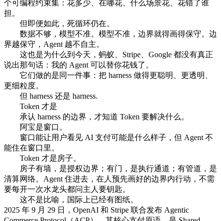
个可编程约束集：花多少、在哪花、什么场景花、花错了谁
担。
但即便如此，死循环仍在。
数据不够，模型不准。模型不准，边界就得画得保守。边
界越保守，Agent 越不自主。
这也是为什么到今天，蚂蚁、Stripe、Google 都没有真正
说出那句话：我的 Agent 可以替你花钱了。
它们做的是同一件事：把 harness 做得更聪明、更透明、
更细粒度。
但 harness 还是 harness.
Token 才是
承认 harness 的边界，才知道 Token 要解决什么。
阿宝是窗口。
窗口能让用户看见 AI 支付可能是什么样子，但 Agent 不
能住在窗口里。
Token 才是房子。
房子有墙，是授权边界；有门，是执行通道；有管道，是
清算网络。Agent 住进去，在人预先画好的边界内行动，不需
要每开一次水龙头都问主人要钥匙。
这不是比喻，国际上已经有图纸。
2025 年 9 月 29 日，OpenAI 和 Stripe 联合发布 Agentic
Commerce Protocol（ACP）。其核心支付原语，是 Shared