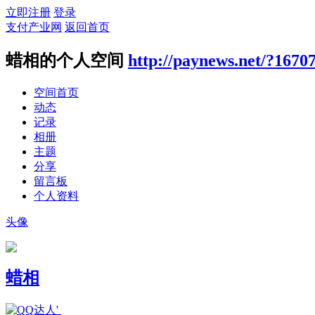
立即注册
登录
支付产业网
返回首页
蜡相的个人空间
http://paynews.net/?1670
空间首页
动态
记录
相册
主题
分享
留言板
个人资料
头像
蜡相