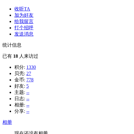
收听TA
加为好友
给我留言
打个招呼
发送消息
统计信息
已有
18
人来访过
积分:
1330
贝壳:
27
金币:
778
好友:
5
主题:
--
日志:
--
相册:
--
分享:
--
相册
现在还没有相册