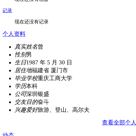
记录
现在还没有记录
个人资料
真实姓名
曾
性别
男
生日
1987 年 5 月 30 日
居住地
福建省 厦门市
毕业学校
重庆工商大学
学历
本科
公司
深圳银盛
交友目的
奋斗
兴趣爱好
旅游、登山、高尔夫
查看全部个
动态