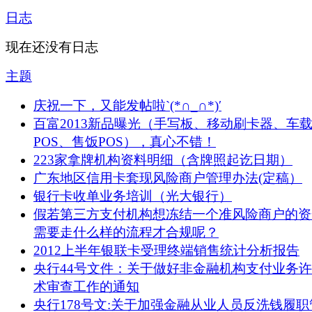
日志
现在还没有日志
主题
庆祝一下，又能发帖啦`(*∩_∩*)′
百富2013新品曝光（手写板、移动刷卡器、车
POS、售饭POS），真心不错！
223家拿牌机构资料明细（含牌照起讫日期）
广东地区信用卡套现风险商户管理办法(定稿）
银行卡收单业务培训（光大银行）
假若第三方支付机构想冻结一个准风险商户的资
需要走什么样的流程才合规呢？
2012上半年银联卡受理终端销售统计分析报告
央行44号文件：关于做好非金融机构支付业务
术审查工作的通知
央行178号文:关于加强金融从业人员反洗钱履职