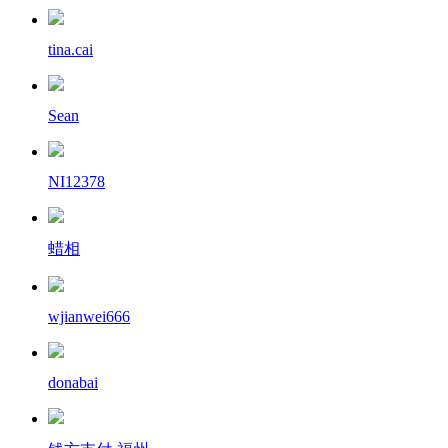
tina.cai
Sean
NI12378
蜡相
wjianwei666
donabai