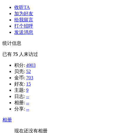
收听TA
加为好友
给我留言
打个招呼
发送消息
统计信息
已有
75
人来访过
积分:
4903
贝壳:
52
金币:
703
好友:
15
主题:
9
日志:
--
相册:
--
分享:
--
相册
现在还没有相册