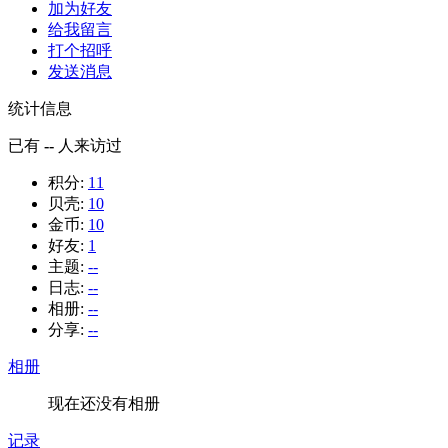
加为好友
给我留言
打个招呼
发送消息
统计信息
已有
--
人来访过
积分:
11
贝壳:
10
金币:
10
好友:
1
主题:
--
日志:
--
相册:
--
分享:
--
相册
现在还没有相册
记录