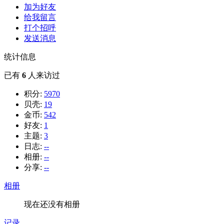
加为好友
给我留言
打个招呼
发送消息
统计信息
已有
6
人来访过
积分:
5970
贝壳:
19
金币:
542
好友:
1
主题:
3
日志:
--
相册:
--
分享:
--
相册
现在还没有相册
记录