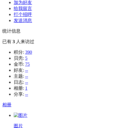
加为好友
给我留言
打个招呼
发送消息
统计信息
已有
3
人来访过
积分:
390
贝壳:
5
金币:
75
好友:
--
主题:
--
日志:
--
相册:
1
分享:
--
相册
图片