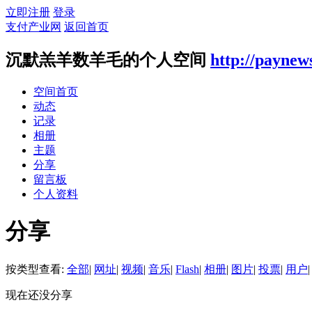
立即注册
登录
支付产业网
返回首页
沉默羔羊数羊毛的个人空间
http://paynew
空间首页
动态
记录
相册
主题
分享
留言板
个人资料
分享
按类型查看:
全部
|
网址
|
视频
|
音乐
|
Flash
|
相册
|
图片
|
投票
|
用户
|
现在还没分享