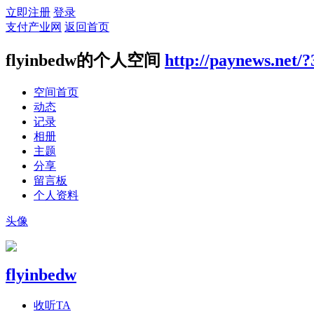
立即注册
登录
支付产业网
返回首页
flyinbedw的个人空间
http://paynews.net/
空间首页
动态
记录
相册
主题
分享
留言板
个人资料
头像
flyinbedw
收听TA