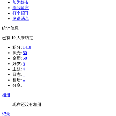
加为好友
给我留言
打个招呼
发送消息
统计信息
已有
19
人来访过
积分:
1418
贝壳:
50
金币:
58
好友:
5
主题:
4
日志:
--
相册:
--
分享:
--
相册
现在还没有相册
记录