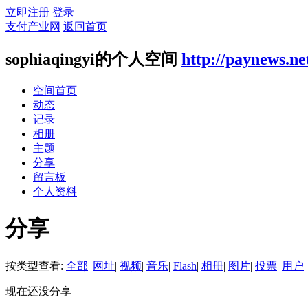
立即注册
登录
支付产业网
返回首页
sophiaqingyi的个人空间
http://paynews.ne
空间首页
动态
记录
相册
主题
分享
留言板
个人资料
分享
按类型查看:
全部
|
网址
|
视频
|
音乐
|
Flash
|
相册
|
图片
|
投票
|
用户
|
现在还没分享