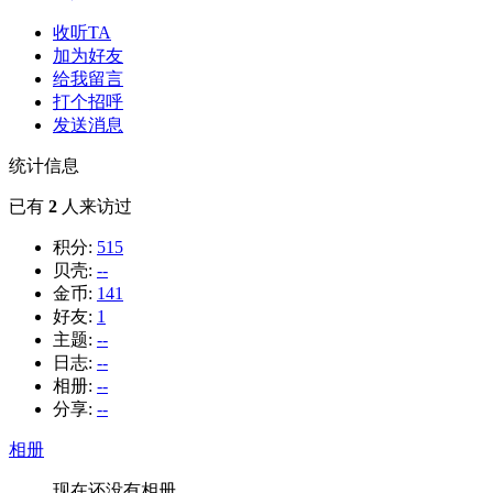
收听TA
加为好友
给我留言
打个招呼
发送消息
统计信息
已有
2
人来访过
积分:
515
贝壳:
--
金币:
141
好友:
1
主题:
--
日志:
--
相册:
--
分享:
--
相册
现在还没有相册