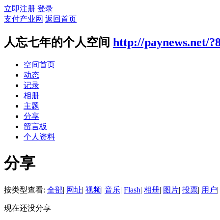
立即注册
登录
支付产业网
返回首页
人忘七年的个人空间
http://paynews.net/?
空间首页
动态
记录
相册
主题
分享
留言板
个人资料
分享
按类型查看:
全部
|
网址
|
视频
|
音乐
|
Flash
|
相册
|
图片
|
投票
|
用户
|
现在还没分享