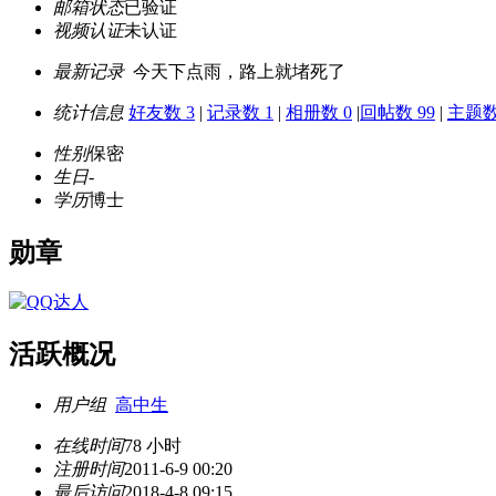
邮箱状态
已验证
视频认证
未认证
最新记录
今天下点雨，路上就堵死了
统计信息
好友数 3
|
记录数 1
|
相册数 0
|
回帖数 99
|
主题数 
性别
保密
生日
-
学历
博士
勋章
活跃概况
用户组
高中生
在线时间
78 小时
注册时间
2011-6-9 00:20
最后访问
2018-4-8 09:15