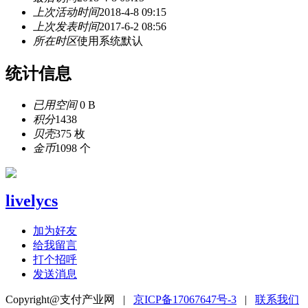
上次活动时间
2018-4-8 09:15
上次发表时间
2017-6-2 08:56
所在时区
使用系统默认
统计信息
已用空间
0 B
积分
1438
贝壳
375 枚
金币
1098 个
livelycs
加为好友
给我留言
打个招呼
发送消息
Copyright@支付产业网 |
京ICP备17067647号-3
|
联系我们