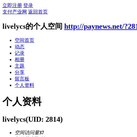
立即注册
登录
支付产业网
返回首页
livelycs的个人空间
http://paynews.net/?28
空间首页
动态
记录
相册
主题
分享
留言板
个人资料
个人资料
livelycs
(UID: 2814)
空间访问量
37