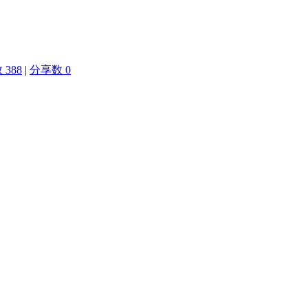
388
|
分享数 0