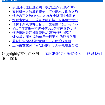
美团月付遭批量盗刷：钱袋宝如何回答“500
支付机构人数最新榜单：行业缩水，谁在逆势
连连数字入选CNBC “2026年全球顶尖金融科
预付卡新规（征求意见稿）与2012年预付卡办
预付卡新规即将出台，一文看懂『变』与『不
Visa与连连携手推进可信B2B智能体商务，见
连连推出外汇风险管理品牌"连连StarFX"
让AI算力服务成为信用卡标配 中信银行信用
暑期托管"连锁化"浪潮下，支付系统为何
上海富友支付『四战四败』，大手笔现金分红
Copyright@支付产业网 |
京ICP备17067647号-3
|
联系我们
返回顶部