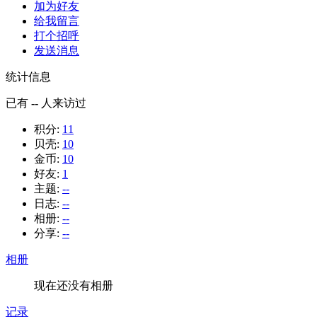
加为好友
给我留言
打个招呼
发送消息
统计信息
已有
--
人来访过
积分:
11
贝壳:
10
金币:
10
好友:
1
主题:
--
日志:
--
相册:
--
分享:
--
相册
现在还没有相册
记录