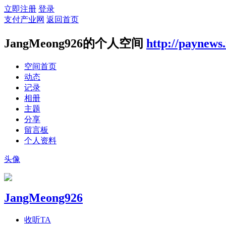
立即注册
登录
支付产业网
返回首页
JangMeong926的个人空间
http://paynews
空间首页
动态
记录
相册
主题
分享
留言板
个人资料
头像
JangMeong926
收听TA