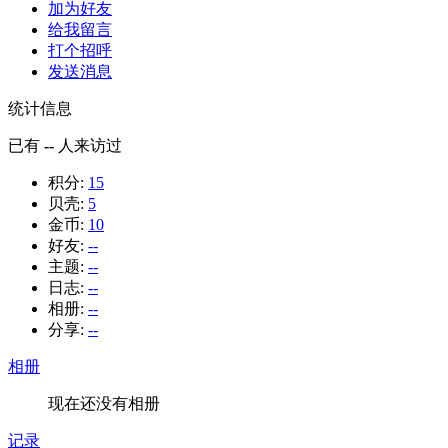
加为好友
给我留言
打个招呼
发送消息
统计信息
已有
--
人来访过
积分:
15
贝壳:
5
金币:
10
好友:
--
主题:
--
日志:
--
相册:
--
分享:
--
相册
现在还没有相册
记录