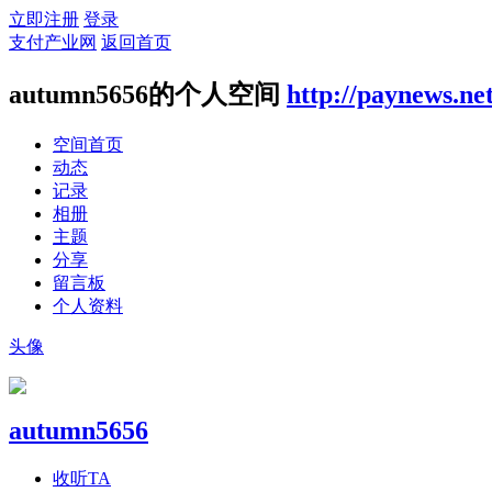
立即注册
登录
支付产业网
返回首页
autumn5656的个人空间
http://paynews.ne
空间首页
动态
记录
相册
主题
分享
留言板
个人资料
头像
autumn5656
收听TA