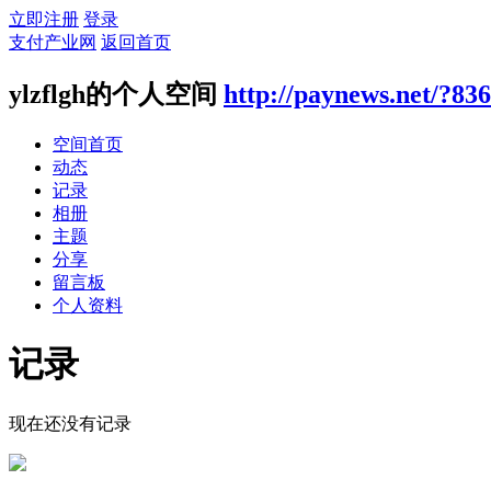
立即注册
登录
支付产业网
返回首页
ylzflgh的个人空间
http://paynews.net/?83
空间首页
动态
记录
相册
主题
分享
留言板
个人资料
记录
现在还没有记录