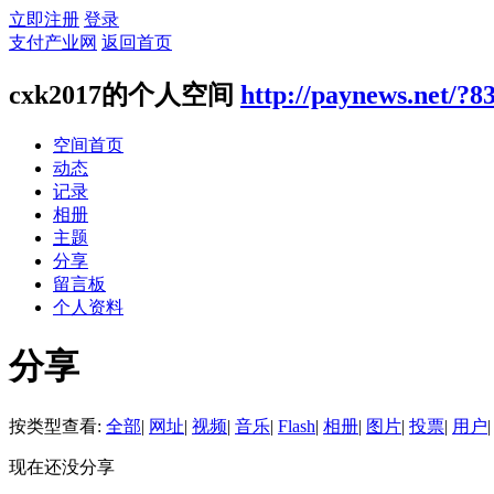
立即注册
登录
支付产业网
返回首页
cxk2017的个人空间
http://paynews.net/?8
空间首页
动态
记录
相册
主题
分享
留言板
个人资料
分享
按类型查看:
全部
|
网址
|
视频
|
音乐
|
Flash
|
相册
|
图片
|
投票
|
用户
|
现在还没分享