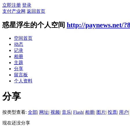
立即注册
登录
支付产业网
返回首页
惑星浮生的个人空间
http://paynews.net/?
空间首页
动态
记录
相册
主题
分享
留言板
个人资料
分享
按类型查看:
全部
|
网址
|
视频
|
音乐
|
Flash
|
相册
|
图片
|
投票
|
用户
|
现在还没分享