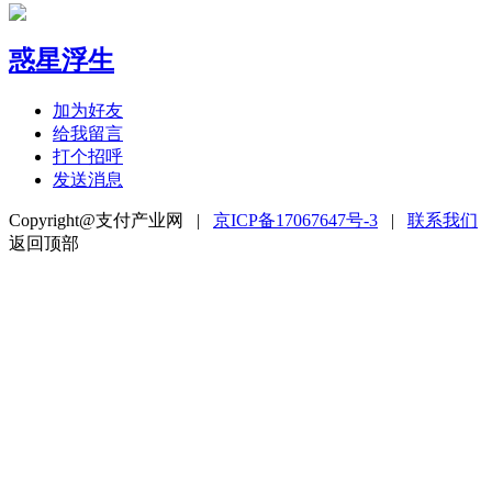
惑星浮生
加为好友
给我留言
打个招呼
发送消息
Copyright@支付产业网 |
京ICP备17067647号-3
|
联系我们
返回顶部