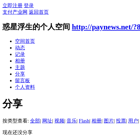
立即注册
登录
支付产业网
返回首页
惑星浮生的个人空间
http://paynews.net/?
空间首页
动态
记录
相册
主题
分享
留言板
个人资料
分享
按类型查看:
全部
|
网址
|
视频
|
音乐
|
Flash
|
相册
|
图片
|
投票
|
用户
|
现在还没分享