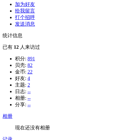
加为好友
给我留言
打个招呼
发送消息
统计信息
已有
12
人来访过
积分:
891
贝壳:
82
金币:
22
好友:
4
主题:
2
日志:
--
相册:
--
分享:
--
相册
现在还没有相册
记录