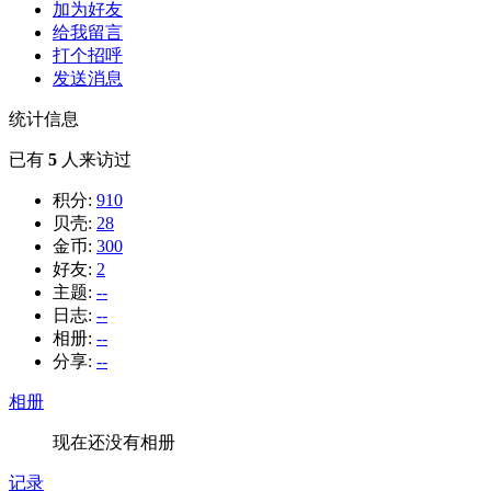
加为好友
给我留言
打个招呼
发送消息
统计信息
已有
5
人来访过
积分:
910
贝壳:
28
金币:
300
好友:
2
主题:
--
日志:
--
相册:
--
分享:
--
相册
现在还没有相册
记录