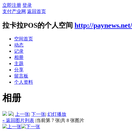
立即注册
登录
支付产业网
返回首页
拉卡拉POS的个人空间
http://paynews.net
空间首页
动态
记录
相册
主题
分享
留言板
个人资料
相册
|
上一张
|
下一张
|
幻灯播放
« 返回图片列表
|
当前第 7 张
|
共 8 张图片