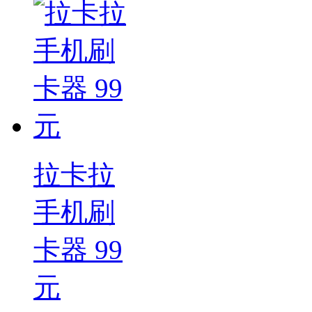
拉卡拉
手机刷
卡器 99
元