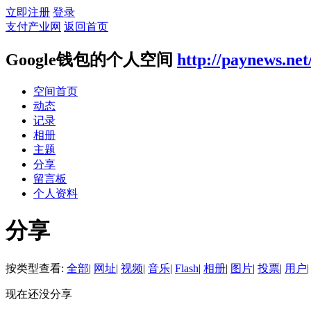
立即注册
登录
支付产业网
返回首页
Google钱包的个人空间
http://paynews.net
空间首页
动态
记录
相册
主题
分享
留言板
个人资料
分享
按类型查看:
全部
|
网址
|
视频
|
音乐
|
Flash
|
相册
|
图片
|
投票
|
用户
|
现在还没分享