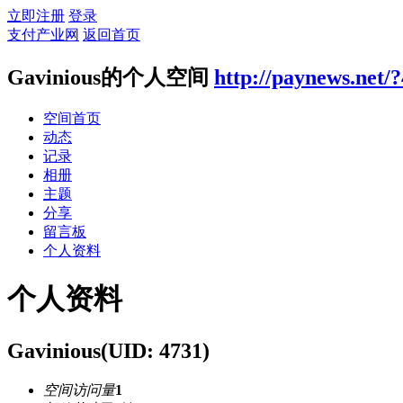
立即注册
登录
支付产业网
返回首页
Gavinious的个人空间
http://paynews.net/
空间首页
动态
记录
相册
主题
分享
留言板
个人资料
个人资料
Gavinious
(UID: 4731)
空间访问量
1