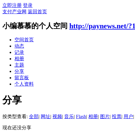
立即注册
登录
支付产业网
返回首页
小编慕慕的个人空间
http://paynews.net/?
空间首页
动态
记录
相册
主题
分享
留言板
个人资料
分享
按类型查看:
全部
|
网址
|
视频
|
音乐
|
Flash
|
相册
|
图片
|
投票
|
用户
|
现在还没分享