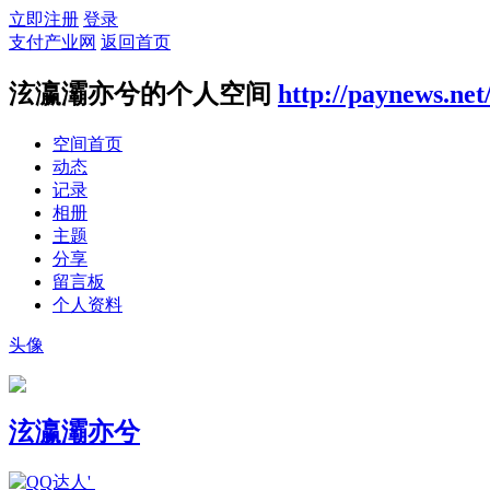
立即注册
登录
支付产业网
返回首页
泫瀛灞亦兮的个人空间
http://paynews.net
空间首页
动态
记录
相册
主题
分享
留言板
个人资料
头像
泫瀛灞亦兮