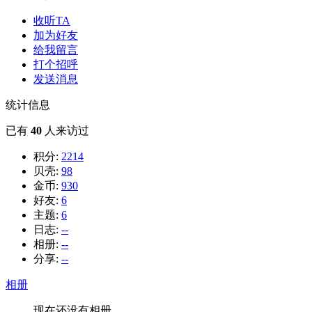
收听TA
加为好友
给我留言
打个招呼
发送消息
统计信息
已有
40
人来访过
积分:
2214
贝壳:
98
金币:
930
好友:
6
主题:
6
日志:
--
相册:
--
分享:
--
相册
现在还没有相册